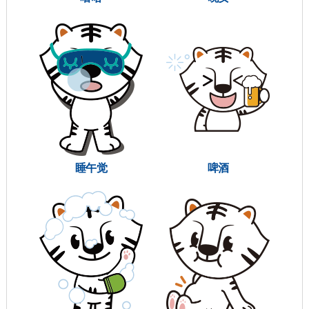
睡午觉
啤酒