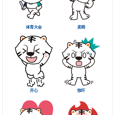
体育大会
卖萌
开心
惊吓