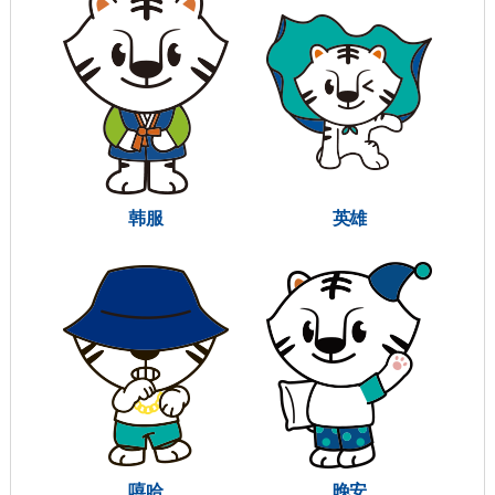
韩服
英雄
嘻哈
晚安