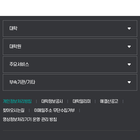
인문융합공공인재학부
대학
법경영학부
일반대학원
대학원
웰니스산업융합학부
산업대학원
입학안내
주요서비스
식물자원조경학부
공공정책대학원
웹메일
중앙도서관
부속기관/기타
동물생명융합학부
경영대학원
학사시스템(학부)
학생생활관(안성)
개인정보처리방침
대학정보공시
대학알리미
예결산공고
생명공학부
찾아오시는길
이메일주소 무단수집거부
교육대학원
학사시스템(전문학사 및 전공심화)
학생생활관(평택)
영상정보처리기기 운영·관리 방침
건설환경공학부
사이버캠퍼스(학부)
발전기금