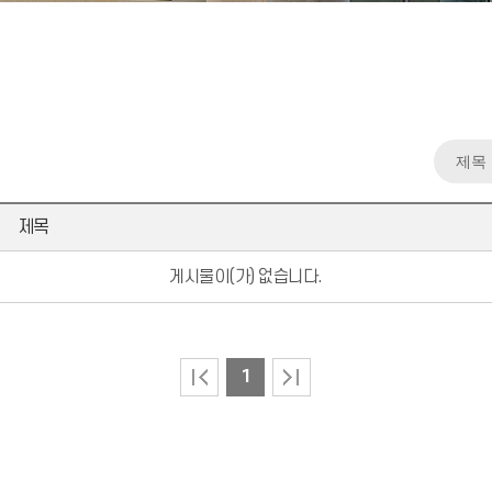
제목
게시물이(가) 없습니다.
1