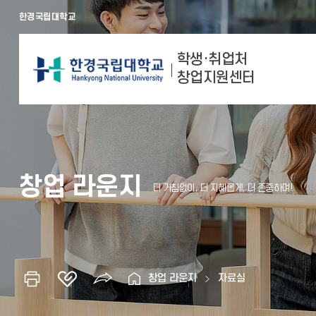
한경국립대학교
학생·취업처
창업지원센터
창업 라운지
창업 라운지
자료실