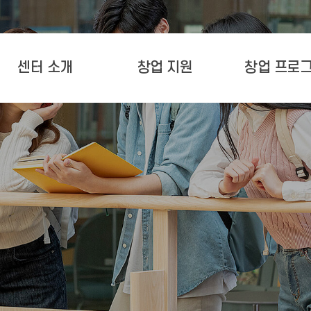
센터 소개
창업 지원
창업 프로