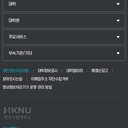
인문융합공공인재학부
대학
법경영학부
일반대학원
대학원
웰니스산업융합학부
산업대학원
입학안내
주요서비스
식물자원조경학부
공공정책대학원
웹메일
중앙도서관
부속기관/기타
동물생명융합학부
경영대학원
학사시스템(학부)
학생생활관(안성)
개인정보처리방침
대학정보공시
대학알리미
예결산공고
생명공학부
찾아오시는길
이메일주소 무단수집거부
교육대학원
학사시스템(전문학사 및 전공심화)
학생생활관(평택)
영상정보처리기기 운영·관리 방침
건설환경공학부
사이버캠퍼스(학부)
발전기금
사회안전시스템공학부
사이버캠퍼스(전문학사 및 전공심화)
산학협력단
식품생명화학공학부
시설바로처리서비스
취업지원센터