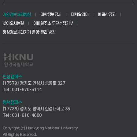
동물생명융합학부
경영대학원
학사시스템(학부)
학생생활관(안성)
개인정보처리방침
대학정보공시
대학알리미
예결산공고
생명공학부
찾아오시는길
이메일주소 무단수집거부
교육대학원
학사시스템(전문학사 및 전공심화)
학생생활관(평택)
영상정보처리기기 운영·관리 방침
건설환경공학부
사이버캠퍼스(학부)
발전기금
사회안전시스템공학부
사이버캠퍼스(전문학사 및 전공심화)
산학협력단
식품생명화학공학부
시설바로처리서비스
취업지원센터
안성캠퍼스
(17579) 경기도 안성시 중앙로 327
컴퓨터응용수학부
연구실안전관리시스템
Tel : 031-670-5114
창업지원센터
ICT로봇기계공학부
평택캠퍼스
산학연구관리시스템
현장실습지원센터
(17738) 경기도 평택시 한경대학로 35
Tel : 031-610-4600
전자전기공학부
찾아오시는길(안성)
평생교육원
Copyright (c) Hankyong National University.
디자인건축융합학부
All Rights Reserved.