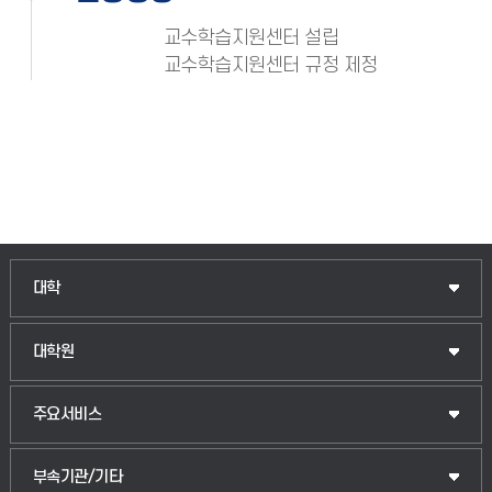
교수학습지원센터 설립
교수학습지원센터 규정 제정
인문융합공공인재학부
대학
법경영학부
일반대학원
대학원
웰니스산업융합학부
산업대학원
입학안내
주요서비스
식물자원조경학부
공공정책대학원
웹메일
중앙도서관
부속기관/기타