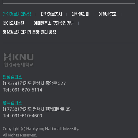
동물생명융합학부
경영대학원
학사시스템(학부)
학생생활관(안성)
개인정보처리방침
대학정보공시
대학알리미
예결산공고
생명공학부
찾아오시는길
이메일주소 무단수집거부
교육대학원
학사시스템(전문학사 및 전공심화)
학생생활관(평택)
영상정보처리기기 운영·관리 방침
건설환경공학부
사이버캠퍼스(학부)
발전기금
사회안전시스템공학부
사이버캠퍼스(전문학사 및 전공심화)
산학협력단
식품생명화학공학부
시설바로처리서비스
취업지원센터
안성캠퍼스
(17579) 경기도 안성시 중앙로 327
컴퓨터응용수학부
연구실안전관리시스템
Tel : 031-670-5114
창업지원센터
ICT로봇기계공학부
평택캠퍼스
산학연구관리시스템
현장실습지원센터
(17738) 경기도 평택시 한경대학로 35
Tel : 031-610-4600
전자전기공학부
찾아오시는길(안성)
평생교육원
Copyright (c) Hankyong National University.
디자인건축융합학부
All Rights Reserved.
찾아오시는길(평택)