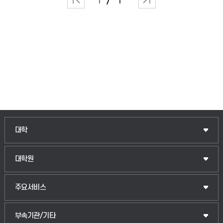
1
1
인문융합공공인재학부
대학
법경영학부
일반대학원
대학원
웰니스산업융합학부
산업대학원
입학안내
주요서비스
식물자원조경학부
공공정책대학원
웹메일
중앙도서관
부속기관/기타