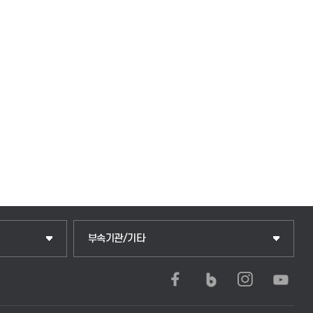
중앙도서관
부속기관/기타
학생생활관(안성)
학생생활관(평택)