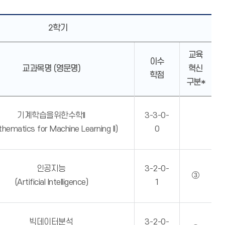
2학기
교육
이수
교과목명 (영문명)
혁신
학점
구분*
기계학습을위한수학II
3-3-0-
hematics for Machine Learning II)
0
인공지능
3-2-0-
③
(Artificial Intelligence)
1
빅데이터분석
3-2-0-