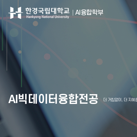
AI융합학부
AI빅데이터융합전공