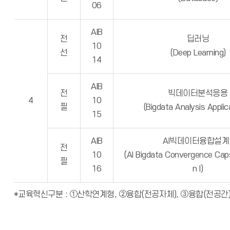
06
AIB
전
딥러닝
10
선
(Deep Learning)
14
AIB
전
빅데이터분석응용
4
10
필
(Bigdata Analysis Applic
15
AIB
AI빅데이터융합설계 
전
10
(AI Bigdata Convergence Cap
필
16
n I)
*교육혁신구분 : ①산학연계형, ②융합(전공자체), ③융합(전공간)