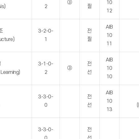
③
10
is)
2
필
12
AIB
조
3-2-0-
전
10
ucture)
1
필
11
AIB
밍
3-1-0-
전
③
10
Learning)
2
선
10
AIB
3-3-0-
전
10
)
0
선
(
13
3-3-0-
전
0
선