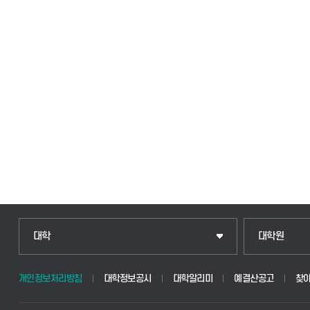
인문융합공공인재학부
일반대학원
대학
대학원
법경영학부
산업대학원
개인정보처리방침
대학정보공시
대학알리미
예결산공고
찾
웰니스산업융합학부
공공정책대학