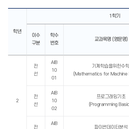
1학기
학년
이수
학수
교과목명 (영문명)
구분
번호
AIB
전
기계학습을위한수학
10
선
(Mathematics for Machine L
01
AIB
전
프로그래밍기초
2
10
선
(Programming Basic
02
AIB
전
파이썬데이터분석