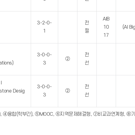
AIB
3-2-0-
전
10
(AI B
1
필
17
3-0-0-
전
②
ations)
3
선
I
3-0-0-
전
stone Desig
②
3
선
, ④융합(학부간), ⑤MOOC, ⑥지역문제해결형, ⑦비교과연계형, ⑧기타