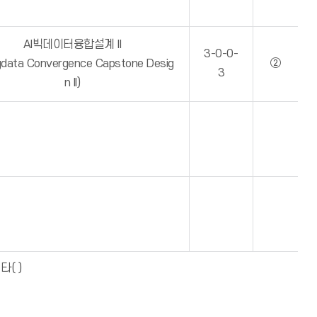
AI빅데이터융합설계 II
3-0-0-
igdata Convergence Capstone Desig
②
3
n II)
( )