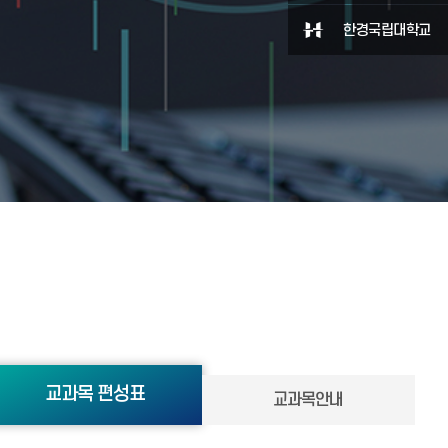
한경국립대학교
교과목 편성표
교과목안내