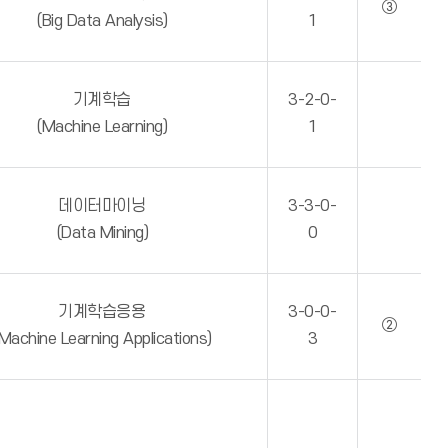
③
(Big Data Analysis)
1
기계학습
3-2-0-
(Machine Learning)
1
데이터마이닝
3-3-0-
(Data Mining)
0
기계학습응용
3-0-0-
②
Machine Learning Applications)
3