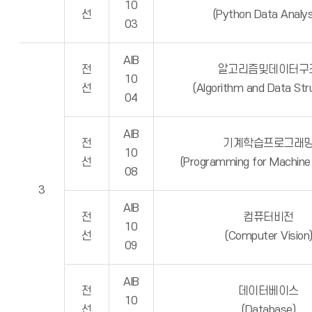
10
선
(Python Data Analys
03
AIB
전
알고리즘및데이터구
10
선
(Algorithm and Data Str
04
AIB
전
기계학습프로그래
10
선
(Programming for Machine 
08
3
AIB
전
컴퓨터비전
10
선
(Computer Vision
09
AIB
전
데이터베이스
10
선
(Database)