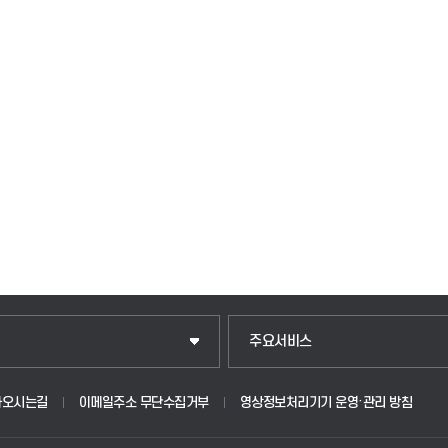
입학안내
주요서비스
웹메일
아오시는길
이메일주소 무단수집거부
영상정보처리기기 운영·관리 방침
원
학사시스템(학부)