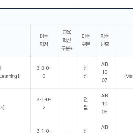
교육
이수
이수
학수
혁신
학점
구분
번호
구분*
AIB
I
3-3-0-
전
10
earning I)
0
선
(Mat
07
AIB
3-1-0-
전
10
s)
2
필
05
AIB
3-1-0-
전