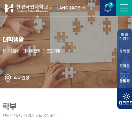
2
LANGUAGE
예비
대학생활
한경인
재학생
교직원
학사일정
졸업생
학부