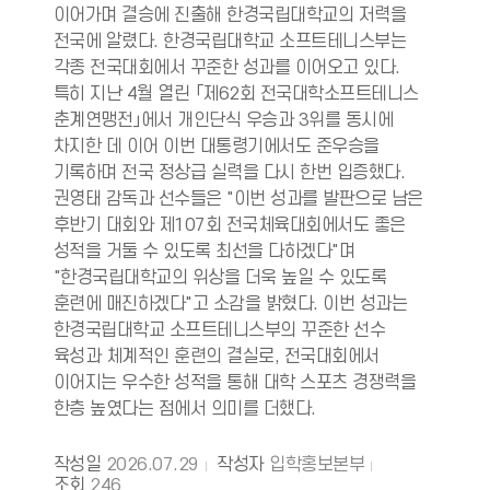
이어가며 결승에 진출해 한경국립대학교의 저력을
전국에 알렸다. 한경국립대학교 소프트테니스부는
각종 전국대회에서 꾸준한 성과를 이어오고 있다.
특히 지난 4월 열린 「제62회 전국대학소프트테니스
춘계연맹전」에서 개인단식 우승과 3위를 동시에
차지한 데 이어 이번 대통령기에서도 준우승을
기록하며 전국 정상급 실력을 다시 한번 입증했다.
권영태 감독과 선수들은 "이번 성과를 발판으로 남은
후반기 대회와 제107회 전국체육대회에서도 좋은
성적을 거둘 수 있도록 최선을 다하겠다"며
"한경국립대학교의 위상을 더욱 높일 수 있도록
훈련에 매진하겠다"고 소감을 밝혔다. 이번 성과는
한경국립대학교 소프트테니스부의 꾸준한 선수
육성과 체계적인 훈련의 결실로, 전국대회에서
이어지는 우수한 성적을 통해 대학 스포츠 경쟁력을
한층 높였다는 점에서 의미를 더했다.
작성일
2026.07.29
작성자
입학홍보본부
조회
246