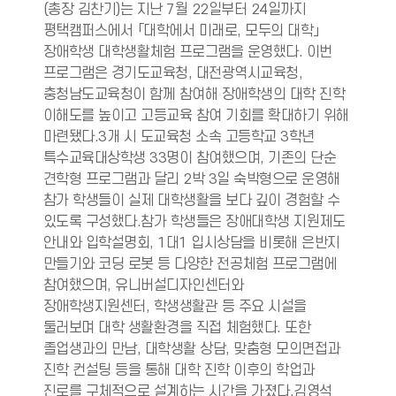
(총장 김찬기)는 지난 7월 22일부터 24일까지
평택캠퍼스에서 「대학에서 미래로, 모두의 대학」
장애학생 대학생활체험 프로그램을 운영했다. 이번
프로그램은 경기도교육청, 대전광역시교육청,
충청남도교육청이 함께 참여해 장애학생의 대학 진학
이해도를 높이고 고등교육 참여 기회를 확대하기 위해
마련됐다.3개 시 도교육청 소속 고등학교 3학년
특수교육대상학생 33명이 참여했으며, 기존의 단순
견학형 프로그램과 달리 2박 3일 숙박형으로 운영해
참가 학생들이 실제 대학생활을 보다 깊이 경험할 수
있도록 구성했다.참가 학생들은 장애대학생 지원제도
안내와 입학설명회, 1대1 입시상담을 비롯해 은반지
만들기와 코딩 로봇 등 다양한 전공체험 프로그램에
참여했으며, 유니버설디자인센터와
장애학생지원센터, 학생생활관 등 주요 시설을
둘러보며 대학 생활환경을 직접 체험했다. 또한
졸업생과의 만남, 대학생활 상담, 맞춤형 모의면접과
진학 컨설팅 등을 통해 대학 진학 이후의 학업과
진로를 구체적으로 설계하는 시간을 가졌다.김영석