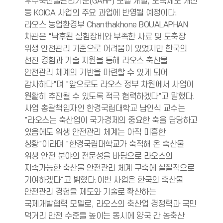
우수축산물관리기준(GAHP) 모델 개발, 도축제도 개선
등 KOICA 사업의 주요 과업에 반영될 예정이다.
라오스 농업환경부 Chanthakhone BOUALAPHAN
차관은 "낙후된 실험장비와 부족한 사료 및 도축장
위생 안전관리 기준으로 어려움이 있었지만 한국의
선진 경험과 기술 지원을 통해 라오스 축산물
안전관리 체계의 기반을 마련할 수 있게 되어
감사하다"며 "앞으로도 라오스 정부 차원에서 사업이
원활히 추진될 수 있도록 적극 협력하겠다"고 말했다.
사업 총괄책임자인 한경국립대학교 남인식 교수는
"라오스는 축산업이 국가경제의 중요한 축을 담당하고
있음에도 위생 안전관리 체계는 아직 미흡한
상황"이라며 "한경국립대학교가 축적해 온 축산물
위생 안전 분야의 전문성을 바탕으로 라오스의
지속가능한 축산물 안전관리 체계 구축에 실질적으로
기여하겠다"고 밝혔다.이번 사업은 한국의 축산물
안전관리 경험을 제도와 기술로 확산하는
국제개발협력 모델로, 라오스의 축산업 경쟁력과 국민
먹거리 안전 수준을 높이는 동시에 양국 간 농축산