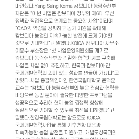
마련했다.Yang Saing Koma 캄보디아 농림수산부
차관은 "이번 사업은 캄보디아 정부의 제6대 우선
정책과 직접적으로 연계되는 중요한 사업"이라며
"CAO의 역량을 강화하고 농가 지원을 확대해
캄보디아 농업의 지속가능한 발전에 크게 기여할
것으로 기대한다"고 말했다.KOICA 캄보디아 사무소
이흥수 부소장은 "첫 사업운영위원회를 계기로
캄보디아 농림수산부와 긴밀한 협력체계를 구축해
사업을 차질 없이 추진하고, 한국과 캄보디아 간
국제개발협력의 의미 있는 성과를 만들어 가겠다"고
밝혔다.사업 총괄책임자인 한경국립대학교 윤덕훈
교수는 "캄보디아 농림수산부의 높은 관심과 협력을
바탕으로 농업 분야에 필요한 다양한 프로그램을
성공적으로 추진해 현지 농업 경쟁력 향상에
실질적으로 기여할 수 있도록 최선을 다하겠다"고
말했다.한경국립대학교는 앞으로도 KOICA
국제개발협력사업을 통해 기후변화 대응과
지속가능한 농업 발전을 지원하고, 개발도상국과의