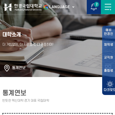
2
LANGUAGE
예비
대학소개
한경인
재학생
교직원
통계연보
졸업생
통계연보