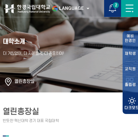
2
LANGUAGE
예비
대학소개
한경인
재학생
교직원
열린총장실
졸업생
열린총장실