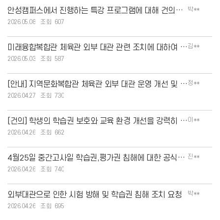
박**
안성캠퍼스에서 진행하는 특강 프로그램에 대해 건의드립니다
2026.05.08
607
김**
미래융합복합관 체육관 외부 대관 관련 조치에 대하여 감사드립니다.
2026.05.03
587
정**
[안내] 지역문화복합관 체육관 외부 대관 운영 개선 및 대관 제한 안내
2026.04.27
730
이**
[건의] 학생의 학습권 보호와 교육 환경 개선을 강력히 촉구합니다
2026.04.26
662
진**
4월25일 중간고사일 학습권,평가권 침해에 대한 공식적인 사과 요구 합니다.
2026.04.26
740
박**
외부대관으로 인한 시험 방해 및 학습권 침해 조치 요청
2026.04.26
695