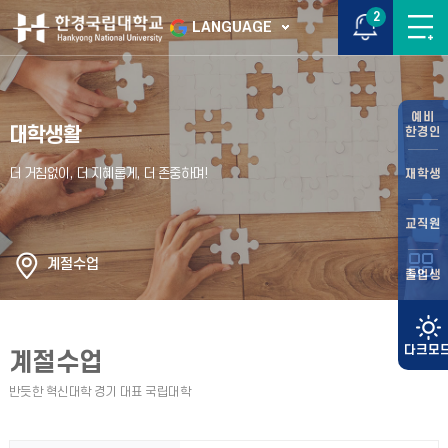
2
LANGUAGE
예비
대학생활
한경인
재학생
교직원
계절수업
졸업생
계절수업