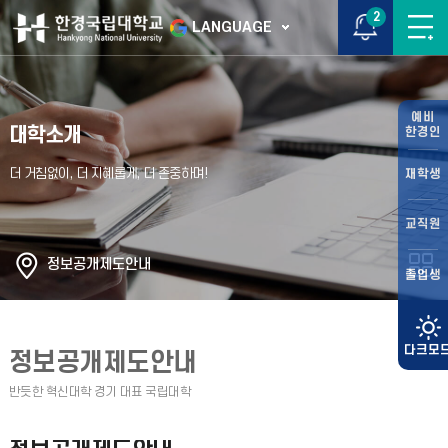
2
LANGUAGE
예비
대학소개
한경인
재학생
교직원
정보공개제도안내
졸업생
정보공개제도안내