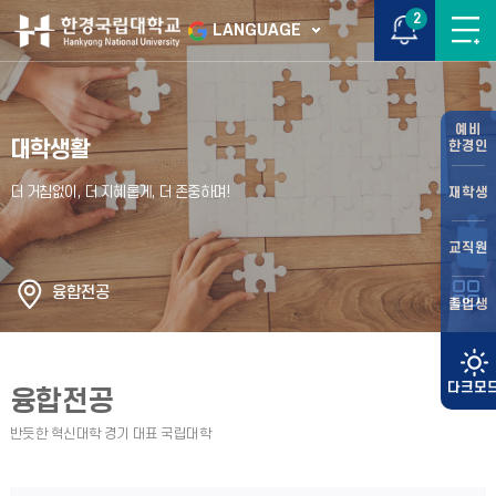
2
LANGUAGE
예비
대학생활
한경인
재학생
교직원
융합전공
졸업생
융합전공