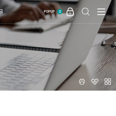
금
POPUP
2