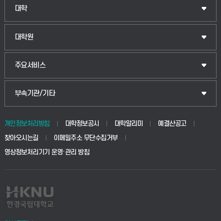
인문융합공공인재학부
대학
법경영학부
일반대학원
대학원
웰니스산업융합학부
산업대학원
입학안내
주요서비스
식물자원조경학부
공공정책대학원
웹메일
중앙도서관
부속기관/기타
동물생명융합학부
경영대학원
학사시스템(학부)
학생생활관(안성)
개인정보처리방침
대학정보공시
대학알리미
예결산공고
생명공학부
찾아오시는길
이메일주소 무단수집거부
교육대학원
학사시스템(전문학사 및 전공심화)
학생생활관(평택)
영상정보처리기기 운영·관리 방침
건설환경공학부
사이버캠퍼스(학부)
발전기금
사회안전시스템공학부
사이버캠퍼스(전문학사 및 전공심화)
산학협력단
식품생명화학공학부
시설바로처리서비스