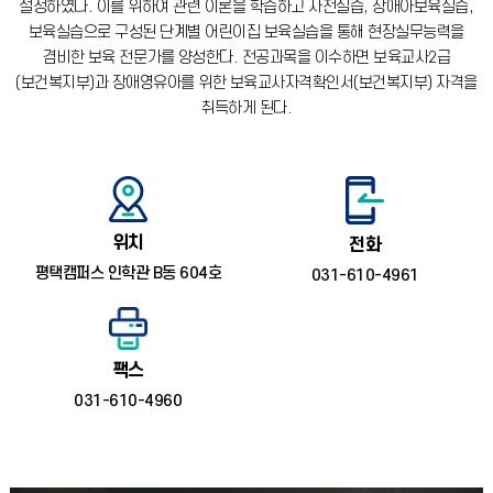
설정하였다.
이를 위하여 관련 이론을 학습하고 사전실습, 장애아보육실습,
보육실습으로 구성된 단계별 어린이집 보육실습을 통해 현장실무능력을
겸비한 보육 전문가를 양성한다.
전공과목을 이수하면 보육교사2급
(보건복지부)과 장애영유아를 위한 보육교사자격확인서(보건복지부) 자격을
취득하게 된다.
위치
전화
평택캠퍼스 인학관 B동 604호
031-610-4961
팩스
031-610-4960