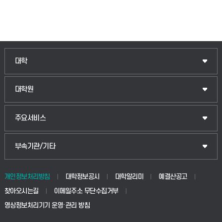
인문융합공공인재학부
대학
법경영학부
일반대학원
대학원
웰니스산업융합학부
산업대학원
입학안내
주요서비스
식물자원조경학부
공공정책대학원
웹메일
중앙도서관
부속기관/기타
동물생명융합학부
경영대학원
학사시스템(학부)
학생생활관(안성)
개인정보처리방침
대학정보공시
대학알리미
예결산공고
생명공학부
찾아오시는길
이메일주소 무단수집거부
교육대학원
학사시스템(전문학사 및 전공심화)
학생생활관(평택)
영상정보처리기기 운영·관리 방침
건설환경공학부
사이버캠퍼스(학부)