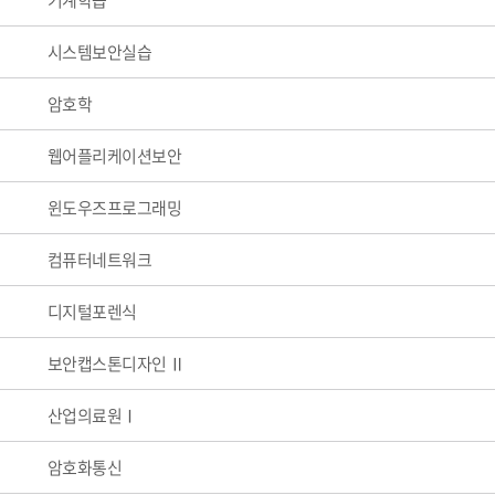
기계학습
시스템보안실습
암호학
웹어플리케이션보안
윈도우즈프로그래밍
컴퓨터네트워크
디지털포렌식
보안캡스톤디자인 Ⅱ
산업의료원Ⅰ
암호화통신