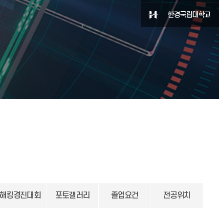
한경국립대학교
해킹경진대회
포토갤러리
졸업요건
전공위치