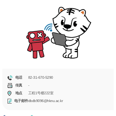
82-31-670-5290
电话
-
传真
工程1号楼222室
地点
dbdb9096@hknu.ac.kr
电子邮件