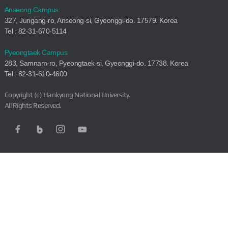
Anseong Campus
327, Jungang-ro, Anseong-si, Gyeonggi-do. 17579. Korea
Tel : 82-31-670-5114
Pyeongtaek Campus
283, Samnam-ro, Pyeongtaek-si, Gyeonggi-do. 17738. Korea
Tel : 82-31-610-4600
Copyright (c) Hankyong National University.
All Rights Reserved.