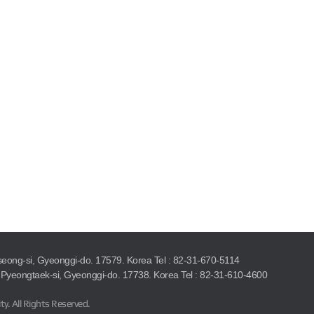
seong-si, Gyeonggi-do. 17579. Korea
Tel : 82-31-670-5114
Pyeongtaek-si, Gyeonggi-do. 17738. Korea
Tel : 82-31-610-4600
ty.
All Rights Reserved.