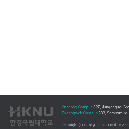
Anseong Campus
327, Jungang-ro, An
Pyeongtaek Campus
283, Samnam-ro, 
Copyright (c) Hankyong National Universi