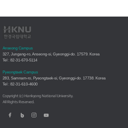
Anseong Campus
327, Jungang-ro, Anseong-si, Gyeonggi-do. 17579. Korea
Tel : 82-31-670-5114
Pyeongtaek Campus
283, Samnam-ro, Pyeongtaek-si, Gyeonggi-do. 17738. Korea
Tel : 82-31-610-4600
Copyright (c) Hankyong National University.
All Rights Reserved.